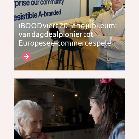
iBOOD viert 20-jarig jubileum:
van dagdealpionier tot
Europese e-commerce speler