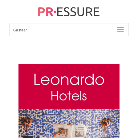
Ga
naar
inhoud
Ga naar...