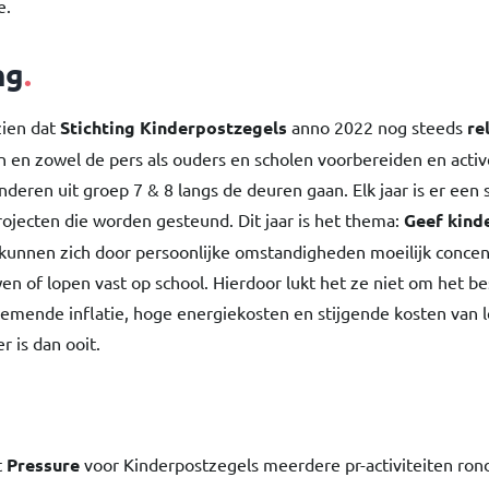
e.
ng
.
zien dat
Stichting Kinderpostzegels
anno 2022 nog steeds
re
 en zowel de pers als ouders en scholen voorbereiden en acti
nderen uit groep 7 & 8 langs de deuren gaan. Elk jaar is er een
ojecten die worden gesteund. Dit jaar is het thema:
Geef kind
unnen zich door persoonlijke omstandigheden moeilijk conce
n of lopen vast op school. Hierdoor lukt het ze niet om het bes
nemende inflatie, hoge energiekosten en stijgende kosten van 
r is dan ooit.
t
Pressure
voor Kinderpostzegels meerdere pr-activiteiten ro