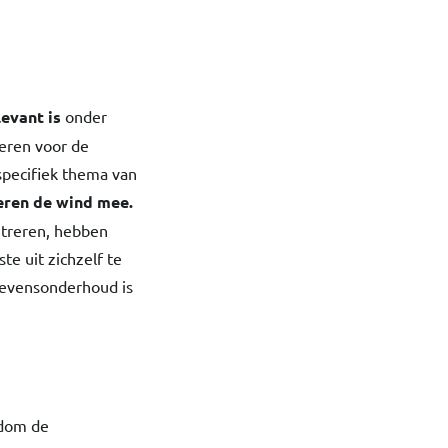
levant
is
onder
veren voor de
 specifiek thema van
eren de wind mee.
ntreren, hebben
te uit zichzelf te
levensonderhoud is
ndom de