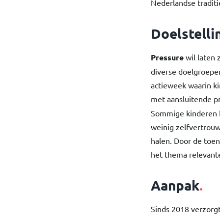
Nederlandse traditi
Doelstelli
Pressure
wil laten 
diverse doelgroepen
actieweek waarin ki
met aansluitende pr
Sommige kinderen k
weinig zelfvertrouwe
halen. Door de toe
het thema relevante
Aanpak
.
Sinds 2018 verzorg