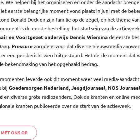
e. We helpen bij het organiseren en onder de aandacht brenge
t eerste belangrijke moment vond plaats in juni met de bek
stond Donald Duck en zijn familie op de zegel, en het thema van 
moment is de eerste bestelling, het startsein van de actieweek. 
mair en Voortgezet onderwijs Dennis Wiersma
de eerste bes
Haag.
Pressure
zorgde ervoor dat diverse nieuwsmedia aanwezi
er een persbericht werd uitgestuurd. Het derde moment dat w
de bekendmaking van het opgehaald bedrag.
r-momenten leverde ook dit moment weer veel media-aandacht
 bij
Goedemorgen Nederland, Jeugdjournaal, NOS Journaal
nd
en diverse grote radiozenders. Ook de kranten en online med
gionale kranten publiceerde over de start van de actieweek.
 MET ONS OP