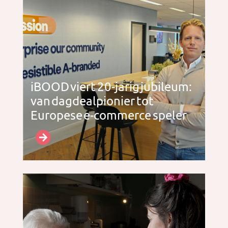
iBOOD viert 20-jarig jubileum:
van dagdealpionier tot
Europese e-commerce speler