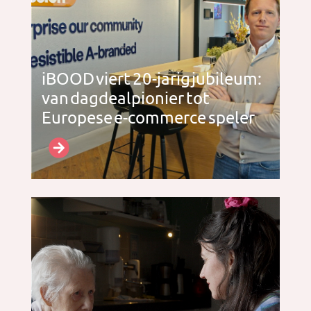
iBOOD viert 20-jarig jubileum:
van dagdealpionier tot
Europese e-commerce speler