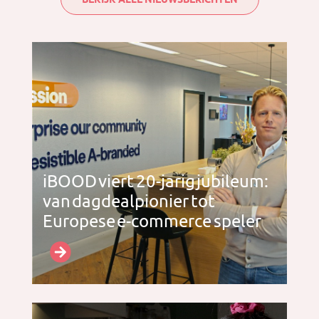
iBOOD viert 20-jarig jubileum:
van dagdealpionier tot
Europese e-commerce speler